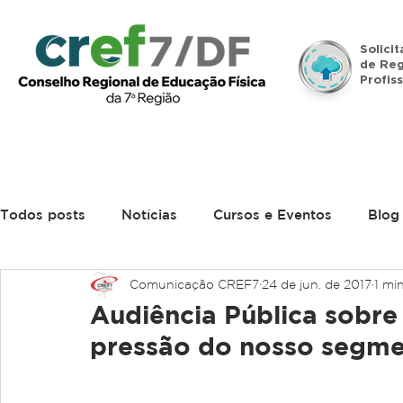
Solici
de Reg
Profiss
Início
Institucional
Legislação
Denúncias
Todos posts
Notícias
Cursos e Eventos
Blog
Comunicação CREF7
24 de jun. de 2017
1 min
Audiência Pública sobre
pressão do nosso segm