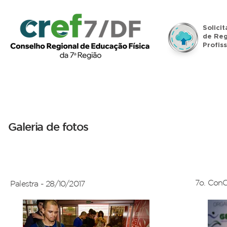
Solici
de Reg
Profiss
Início
Institucional
Legislação
Denúncias
Galeria de fotos
2017
7o. Con
Palestra - 28/10/2017