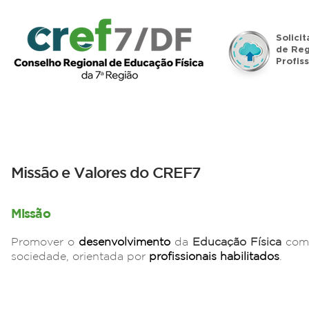
Solici
de Reg
Profiss
Início
Institucional
Legislação
Denúncias
Missão e Valores do CREF7
Missão
Promover o
desenvolvimento
da
Educação Física
com 
sociedade, orientada por
profissionais habilitados
.