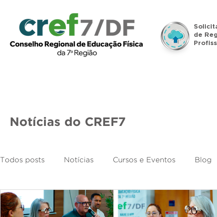
Solici
de Reg
Profiss
Início
Institucional
Legislação
Denúncias
Notícias do CREF7
Todos posts
Notícias
Cursos e Eventos
Blog