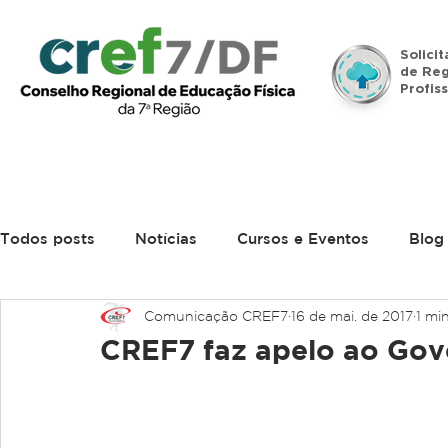
Solici
de Reg
Profiss
Início
Institucional
Legislação
Denúncias
Todos posts
Notícias
Cursos e Eventos
Blog
Comunicação CREF7
16 de mai. de 2017
1 min
CREF7 faz apelo ao Gov