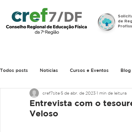
Solici
de Reg
Profiss
Início
Institucional
Legislação
Denúncias
Todos posts
Notícias
Cursos e Eventos
Blog
cref7site
5 de abr. de 2023
1 min de leitura
Entrevista com o tesour
Veloso