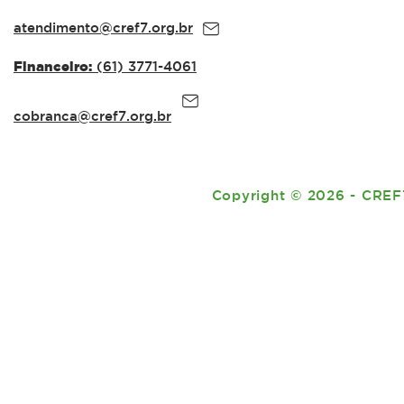
Integridade no Serviço
NAS ESCO
Público
atendimento@cref7.org.br
Financeiro:
(61) 3771-4061
cobranca@cref7.org.br
Copyright
©
2026 - CREF