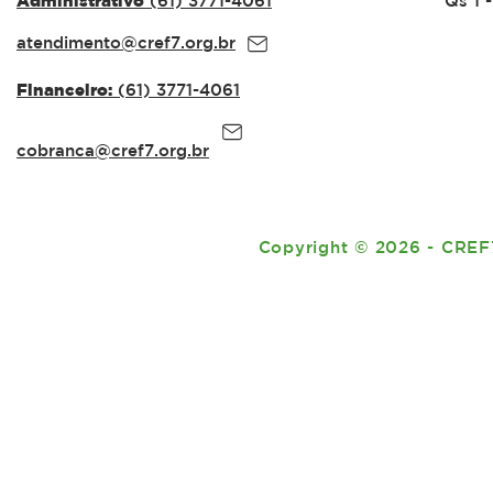
Administrativo
(61) 3771-4061
Qs 1 
Integridade no Serviço
NAS ESCO
Público
atendimento@cref7.org.br
Financeiro:
(61) 3771-4061
cobranca@cref7.org.br
Copyright
©
2026 - CREF