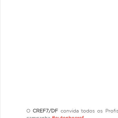
O 
CREF7/DF
 convida todos os Profis
campanha 
#eutenhocref
. 