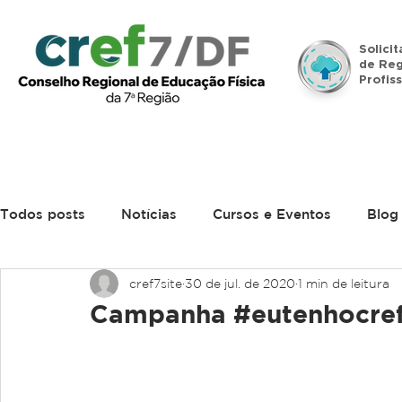
Solici
de Reg
Profiss
Início
Institucional
Legislação
Denúncias
Todos posts
Notícias
Cursos e Eventos
Blog
cref7site
30 de jul. de 2020
1 min de leitura
Campanha #eutenhocre