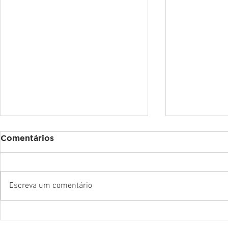
Comentários
Escreva um comentário
CREF7/DF recebe o
CREF7/DF
Ministro do TCU Augusto
SEGURAN