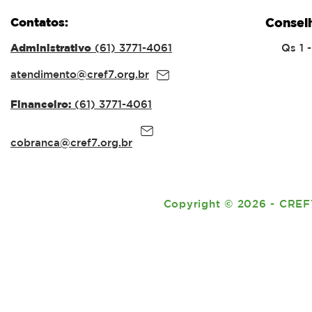
Nardes e a especialista
PROFISSI
Contatos:
Consel
Cris Nardes para palestra
EDUCAÇÃO
sobre Governança e
GRAVES 
Administrativo
(61) 3771-4061
Qs 1 
Integridade no Serviço
NAS ESCO
Público
atendimento@cref7.org.br
Financeiro:
(61) 3771-4061
cobranca@cref7.org.br
Copyright
©
2026 - CREF