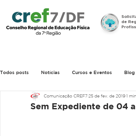
Solici
de Reg
Profiss
Início
Institucional
Legislação
Denúncias
Todos posts
Notícias
Cursos e Eventos
Blog
Comunicação CREF7
25 de fev. de 2019
1 min
Sem Expediente de 04 