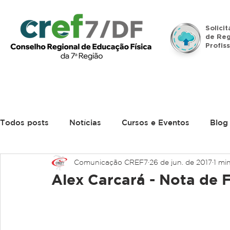
Solici
de Reg
Profiss
Início
Institucional
Legislação
Denúncias
Todos posts
Notícias
Cursos e Eventos
Blog
Comunicação CREF7
26 de jun. de 2017
1 min
Alex Carcará - Nota de 