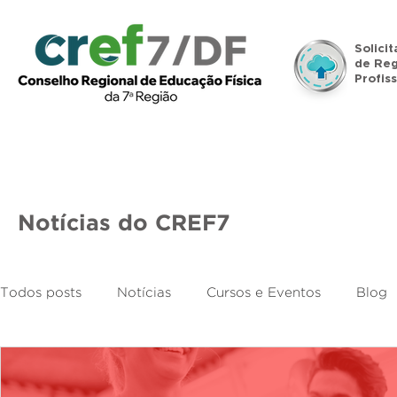
Solici
de Reg
Profiss
Início
Institucional
Legislação
Denúncias
Notícias do CREF7
Todos posts
Notícias
Cursos e Eventos
Blog