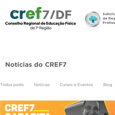
Solici
de Reg
Profiss
Início
Institucional
Legislação
Denúncias
Notícias do CREF7
Todos posts
Notícias
Cursos e Eventos
Blog