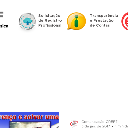
Solicitação
Transparência
de Registro
e Prestação
Profissional
de Contas
islação
Denúncias
Profissional
Pessoa Jurídica
Comunicação CREF7
3 de jan. de 2017
1 min de