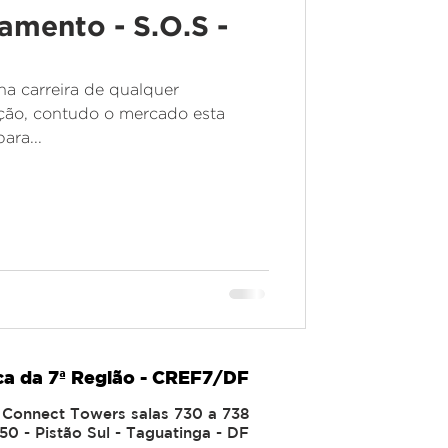
amento - S.O.S -
na carreira de qualquer
ação, contudo o mercado esta
ara...
ca da 7ª Região - CREF7/DF
io Connect Towers salas 730 a 738
50 - Pistão Sul - Taguatinga - DF