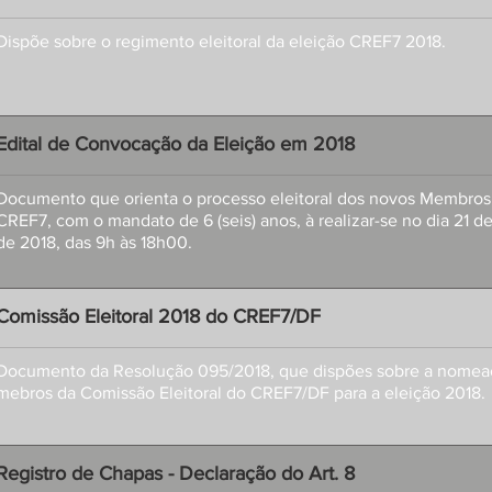
Dispõe sobre o regimento eleitoral da eleição CREF7 2018.
Edital de Convocação da Eleição em 2018
Documento que orienta o processo eleitoral dos novos Membros
CREF7, com o mandato de 6 (seis) anos, à realizar-se no dia 21 
de 2018, das 9h às 18h00.
Comissão Eleitoral 2018 do CREF7/DF
Documento da Resolução 095/2018, que dispões sobre a nomea
mebros da Comissão Eleitoral do CREF7/DF para a eleição 2018.
Registro de Chapas - Declaração do Art. 8