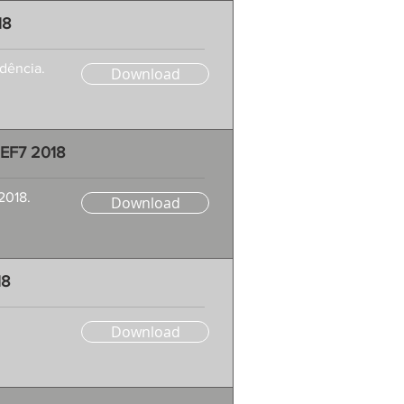
18
dência.
Download
REF7 2018
2018.
Download
18
Download