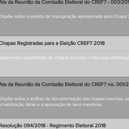
Ata da Reunião da Comissão Eleitoral do CREF7 - 003/20
Dispõe sobre o pedido de impugnação apresentado pela Chapa 
Chapas Registradas para a Eleição CREF7 2018
Apresenta a quantidade de chapas inscritas e lista suas informaç
Ata da Reunião da Comissão Eleitoral do CREF7 no. 001/
Dispõe sobre a análise de documentação das chapas inscritas, 
a habilitação delas e a aprovação de seus membros.
Resolução 094/2018 - Regimento Eleitoral 2018