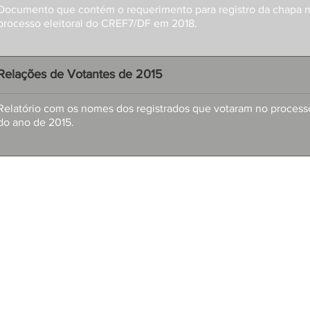
Documento que contém o requerimento para registro da chapa 
processo eleitoral do CREF7/DF em 2018.
Relações de Votantes de 2015
Relatório com os nomes dos registrados que votaram no processo
do ano de 2015.