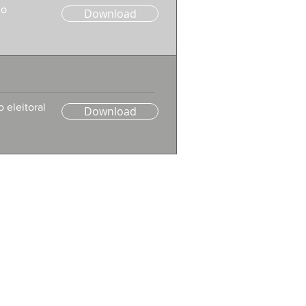
no
Download
 eleitoral
Download