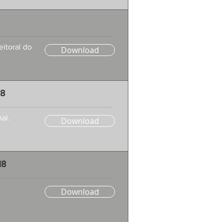
itoral do
Download
18
al.
Download
18
Download