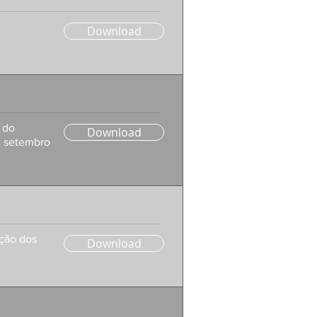
Download
 do
Download
de setembro
ção dos
Download