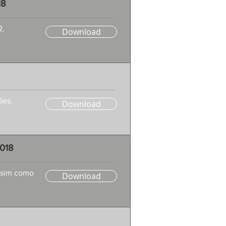
18
2.
Download
ões.
Download
2018
assim como
Download