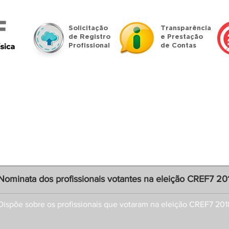
Solicitação
Transparência
de Registro
e Prestação
Profissional
de Contas
islação
Denúncias
Profissional
Pessoa Jurídica
Nominata dos profissionais votantes na eleição CREF7 20
Dispõe sobre os profissionais que votaram na eleição CREF7 201