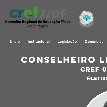
Solici
de Reg
Profiss
Início
Institucional
Legislação
Denúncias
Conselheir
O 
CREF 
@
leti