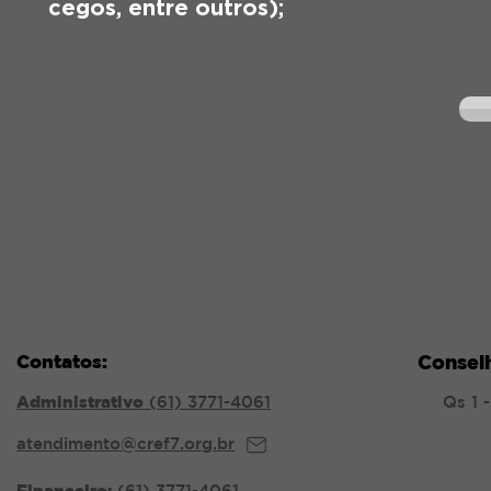
cegos, entre outros);
Contatos:
Consel
Administrativo
(61) 3771-4061
Qs 1 
atendimento@cref7.org.br
Financeiro:
(61) 3771-4061