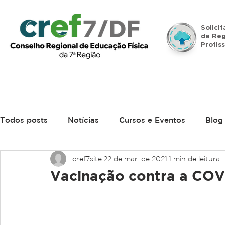
Solici
de Reg
Profiss
Início
Institucional
Legislação
Denúncias
Todos posts
Notícias
Cursos e Eventos
Blog
cref7site
22 de mar. de 2021
1 min de leitura
Vacinação contra a COV