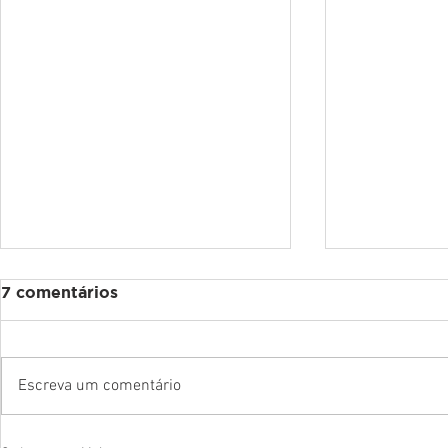
7 comentários
Escreva um comentário
CREF7/DF recebe o
CREF7/DF