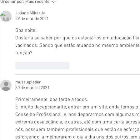
Ordenar por:
Mais recente
Ministro do TCU Augusto
SEGURAN
Nardes e a especialista
PROFISSI
Juliana Mikaella
29 de mai. de 2021
Cris Nardes para palestra
EDUCAÇÃO
sobre Governança e
GRAVES 
Boa noite! 
Integridade no Serviço
NAS ESCO
Gostaria se saber por que os estagiários em educação físi
Público
vacinados. Sendo que estão atuando no mesmo ambiente 
função? 
Curtir
Responder
musalepletier
30 de mar. de 2021
Primeiramente, boa tarde a todos. 
É  muito decepcionante, entrar em um site, onde temos o 
Conselho Profissional, e, nos depararmos com algumas m
extrema deselegância, e outras, até com uma certa agres
nós, possuem também profissionais que estão se esforçan
esforçando, a melhorarem o dia a dia uns dos outros, e