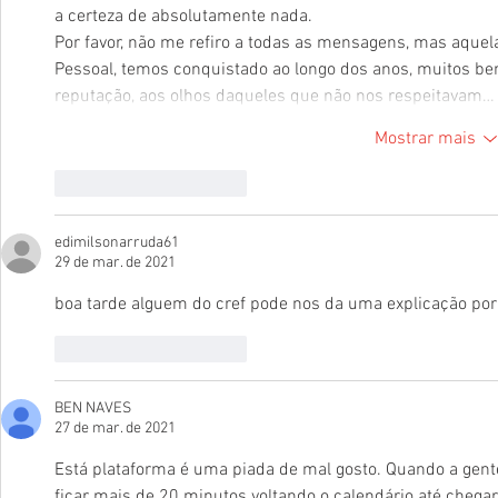
a certeza de absolutamente nada. 
Por favor, não me refiro a todas as mensagens, mas aque
Pessoal, temos conquistado ao longo dos anos, muitos ben
reputação, aos olhos daqueles que não nos respeitavam…
Mostrar mais
Curtir
Responder
edimilsonarruda61
29 de mar. de 2021
boa tarde alguem do cref pode nos da uma explicação por 
Curtir
Responder
BEN NAVES
27 de mar. de 2021
Está plataforma é uma piada de mal gosto. Quando a gent
ficar mais de 20 minutos voltando o calendário até chega