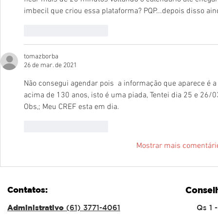
imbecil que criou essa plataforma? PQP...depois disso a
Curtir
Responder
tomazborba
26 de mar. de 2021
Não consegui agendar pois  a informação que aparece é a s
acima de 130 anos, isto é uma piada, Tentei dia 25 e 26/
Obs,; Meu CREF esta em dia.
Curtir
Responder
Mostrar mais comentári
Contatos:
Consel
Administrativo
(61) 3771-4061
Qs 1 