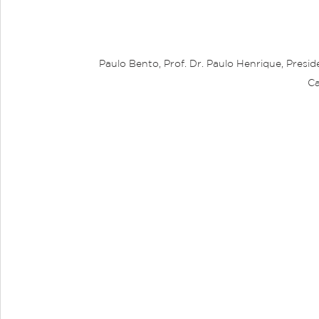
      Paulo Bento, Prof. Dr. Paulo Henrique, Presidente desta Comissão Rolweberton Faúla e Prof. Nicolas 
Ca