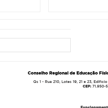
E EDUCACÃO
CURSO DE
SCOLAR NO
HIDROGINASTICA DO
 DESTACA
CREF7/DF NA CEILAND
Conselho Regional de Educação Físi
CIA DA
TEM FORTE
 QUALIFICADA
PARTICIPAÇÃO DA
Qs 1 - Rua 210, Lotes 19, 21 e 23, Edifíc
LAS!
COMUNIDADE NA
CEP:
71.950-5
ABERTURA!
Funcionament