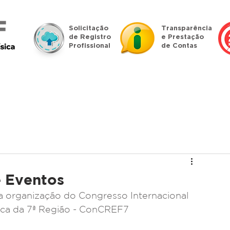
Solicitação
Transparência
de Registro
e Prestação
Profissional
de Contas
islação
Denúncias
Profissional
Pessoa Jurídica
 Eventos
 organização do Congresso Internacional 
ica da 7ª Região - ConCREF7