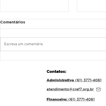
Comentários
Escreva um comentário
CREF7/DF recebe o
CURSO D
Ministro do TCU Augusto
FÍSICA E
Nardes e a especialista
CREF7/DF
Contatos:
Cris Nardes para palestra
IMPORTÂN
sobre Governança e
ATUAÇÃO
Administrativo
(61) 3771-4061
Integridade no Serviço
NAS ESCO
Público
atendimento@cref7.org.br
Financeiro:
(61) 3771-4061