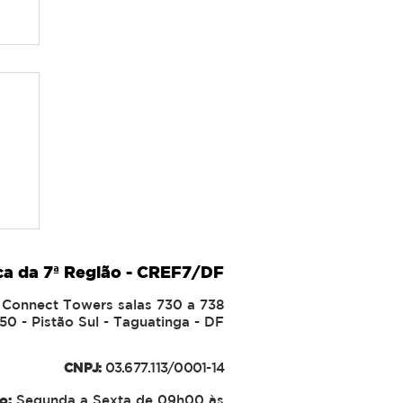
IA
ca da 7ª Região - CREF7/DF
io Connect Towers salas 730 a 738
50 - Pistão Sul - Taguatinga - DF
CNPJ:
​03.677.113/0001-14
o:
Segunda a Sexta de 09h00 às