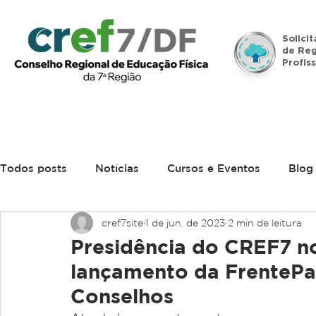
Solici
de Reg
Profiss
Início
Institucional
Legislação
Denúncias
Todos posts
Notícias
Cursos e Eventos
Blog
cref7site
1 de jun. de 2023
2 min de leitura
Presidência do CREF7 n
lançamento da FrentePa
Conselhos