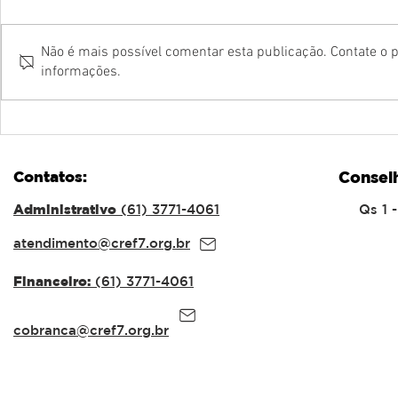
Não é mais possível comentar esta publicação. Contate o p
informações.
CREF7/DF recebe o
CREF7/DF
Ministro do TCU Augusto
SEGURAN
Nardes e a especialista
PROFISSI
Cris Nardes para palestra
EDUCAÇÃO
Contatos:
Consel
sobre Governança e
GRAVES 
Integridade no Serviço
NAS ESCO
Administrativo
(61) 3771-4061
Qs 1 
Público
atendimento@cref7.org.br
Financeiro:
(61) 3771-4061
cobranca@cref7.org.br