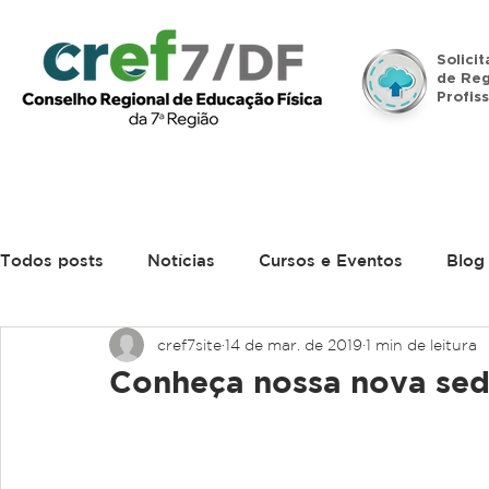
Solici
de Reg
Profiss
Início
Institucional
Legislação
Denúncias
Todos posts
Notícias
Cursos e Eventos
Blog
cref7site
14 de mar. de 2019
1 min de leitura
Conheça nossa nova se